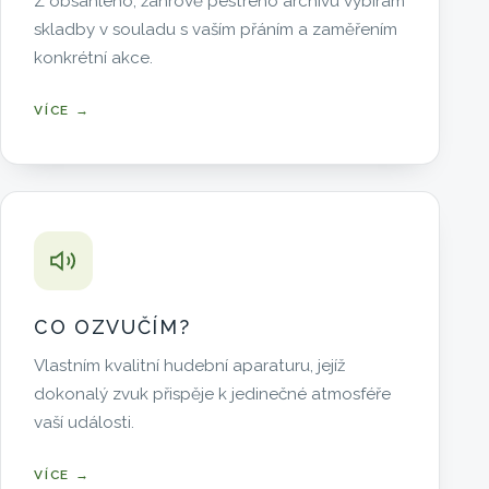
Z obsáhlého, žánrově pestrého archivu vybírám
skladby v souladu s vaším přáním a zaměřením
konkrétní akce.
VÍCE →
CO OZVUČÍM?
Vlastním kvalitní hudební aparaturu, jejíž
dokonalý zvuk přispěje k jedinečné atmosféře
vaší události.
VÍCE →