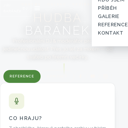
SVATBY · OSLAVY · VEČÍRKY
JIŘÍ
PŘÍBĚH
|
DJ
BARÁNEK
HUDBA
GALERIE
REFERENC
BARÁNEK
KONTAKT
Profesionální DJ & moderátor pro vaši
jedinečnou událost. Přes 30 let za mixem — od
svateb po firemní večírky.
SCROLL
REFERENCE
KONTAKT
CO HRAJU?