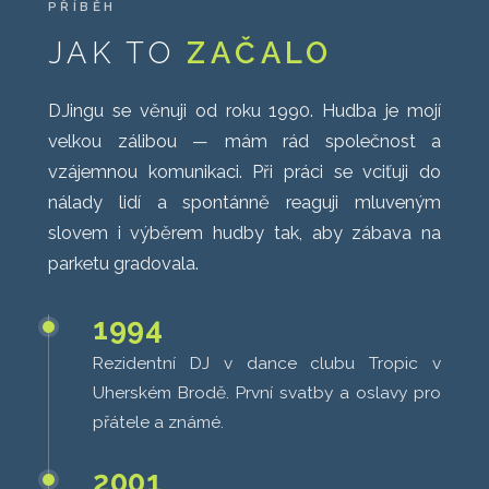
PŘÍBĚH
JAK TO
ZAČALO
DJingu se věnuji od roku 1990. Hudba je mojí
velkou zálibou — mám rád společnost a
vzájemnou komunikaci. Při práci se vciťuji do
nálady lidí a spontánně reaguji mluveným
slovem i výběrem hudby tak, aby zábava na
parketu gradovala.
1994
Rezidentní DJ v dance clubu Tropic v
Uherském Brodě. První svatby a oslavy pro
přátele a známé.
2001